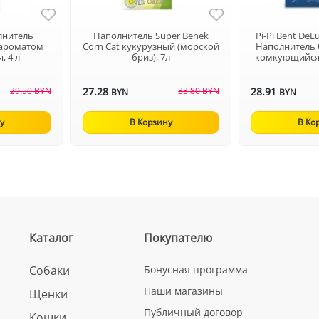
лнитель
Наполнитель Super Benek
Pi-Pi Bent DeL
 ароматом
Corn Cat кукурузный (морской
Наполнитель
, 4 л
бриз), 7л
комкующийся (
29.50 BYN
27.28
33.80 BYN
28.91
BYN
BYN
у
В Корзину
В Ко
Каталог
Покупателю
Собаки
Бонусная программа
Наши магазины
Щенки
Публичный договор
Кошки