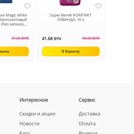
uxe Magic white
Super Benek КОМПАКТ
 бентонитовый
ЛАВАНДА, 10 л
без запаха),...
37.65 BYN
41.68
45.00 BYN
BYN
рзину
В Корзину
Интересное
Сервис
Скидки и акции
Доставка
Новости
Оплата
Блог
Возврат