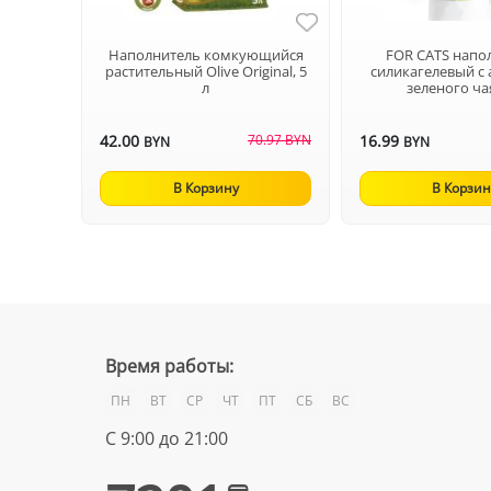
Наполнитель комкующийся
FOR CATS напо
растительный Olive Original, 5
силикагелевый с
л
зеленого чая
42.00
70.97 BYN
16.99
BYN
BYN
В Корзину
В Корзин
Время работы:
ПН
ВТ
СР
ЧТ
ПТ
СБ
ВС
С 9:00 до 21:00