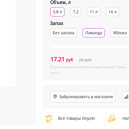
Объем, л
3,8 л
7,2
11 л
16 л
Запах
Без запаха
Лаванда
Яблоко
17.21
руб
26
руб
В розничных магазинах цена может быть
иной
Забронировать в магазине
Все товары Doyzer
Нап