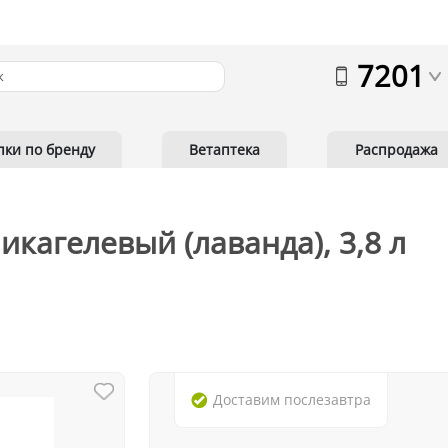
7201
пки по бренду
Ветаптека
Распродажа
кагелевый (лаванда), 3,8 л
Доставим
послезавтра