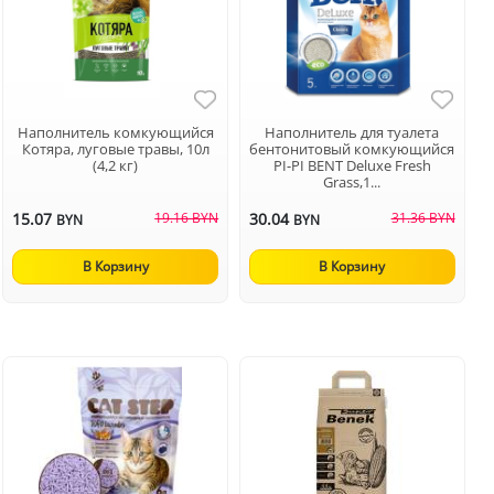
Наполнитель комкующийся
Наполнитель для туалета
Котяра, луговые травы, 10л
бентонитовый комкующийся
(4,2 кг)
PI-PI BENT Deluxe Fresh
Grass,1...
15.07
19.16 BYN
30.04
31.36 BYN
BYN
BYN
В Корзину
В Корзину