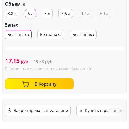
Объем, л
3,8 л
5 л
6 л
7,6 л
12 л
50 л
Запах
Без запаха
Без запаха
Без запаха
17.15
руб
19.88
руб
В розничных магазинах цена может быть иной
В Корзину
Забронировать в магазине
Купить в рассрочку