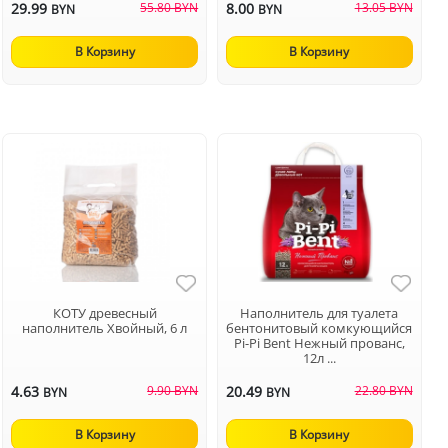
29.99
55.80 BYN
8.00
13.05 BYN
BYN
BYN
В Корзину
В Корзину
КОТУ древесный
Наполнитель для туалета
наполнитель Хвойный, 6 л
бентонитовый комкующийся
Pi-Pi Bent Нежный прованс,
12л ...
4.63
9.90 BYN
20.49
22.80 BYN
BYN
BYN
В Корзину
В Корзину