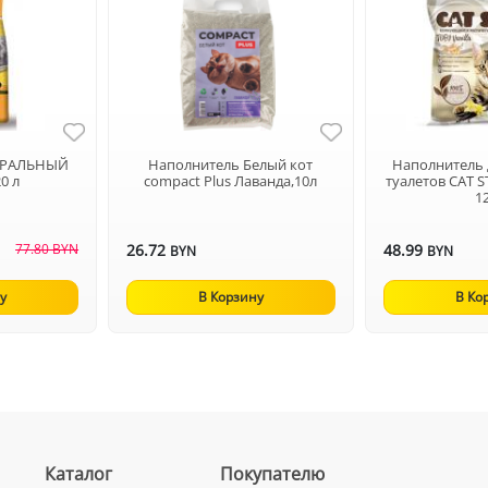
ТУРАЛЬНЫЙ
Наполнитель Белый кот
Наполнитель
20 л
compact Plus Лаванда,10л
туалетов CAT ST
1
77.80 BYN
26.72
48.99
BYN
BYN
у
В Корзину
В Ко
Каталог
Покупателю