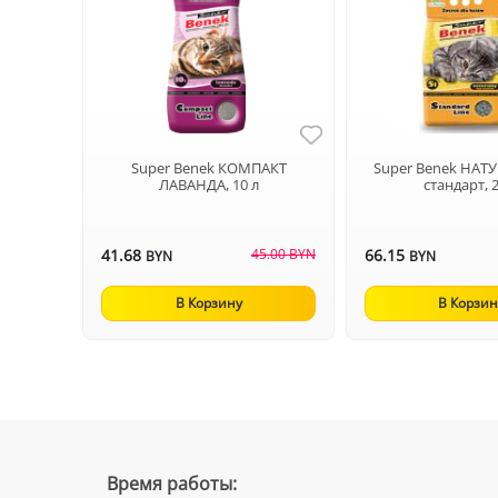
Super Benek КОМПАКТ
Super Benek НА
ЛАВАНДА, 10 л
стандарт, 
41.68
45.00 BYN
66.15
BYN
BYN
В Корзину
В Корзин
Время работы: