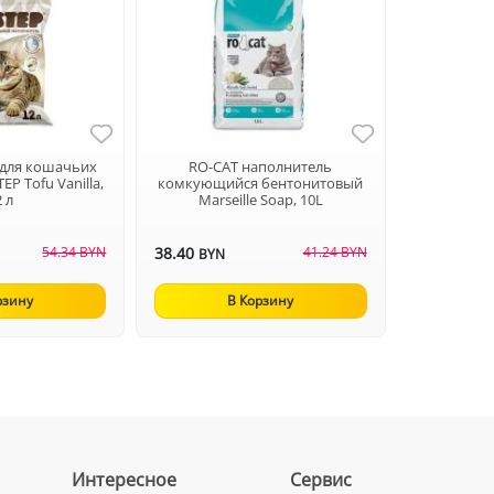
 для кошачьих
RO-CAT наполнитель
EP Tofu Vanilla,
комкующийся бентонитовый
2 л
Marseille Soap, 10L
54.34 BYN
38.40
41.24 BYN
BYN
рзину
В Корзину
Интересное
Сервис