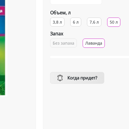
Объем, л
3,8 л
6 л
7,6 л
50 л
Запах
Без запаха
Лаванда
Когда придет?