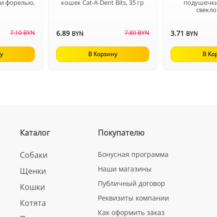
 и форелью,
кошек Cat-A-Dent Bits, 35 гр
подушечки
свекло
7.10 BYN
6.89
7.80 BYN
3.71
BYN
BYN
у
В Корзину
В Ко
Каталог
Покупателю
Собаки
Бонусная программа
Наши магазины
Щенки
Публичный договор
Кошки
Реквизиты компании
Котята
Как оформить заказ