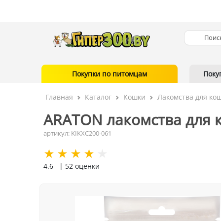
Покупки по питомцам
Поку
Главная
Каталог
Кошки
Лакомства для ко
ARATON лакомства для к
артикул: KIKXC200-061
4.6
| 52 оценки