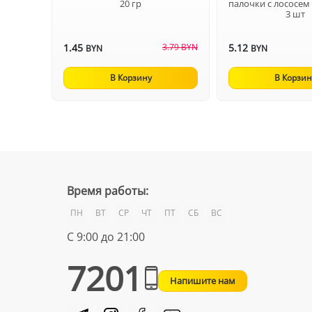
20 гр
палочки с лососем
3 шт
1.45
3.79 BYN
5.12
BYN
BYN
В Корзину
В Корзин
Время работы:
ПН
ВТ
СР
ЧТ
ПТ
СБ
ВС
С 9:00 до 21:00
7201
Напишите нам