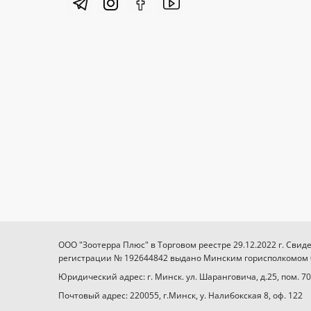
ООО "Зоотерра Плюс" в Торговом реестре 29.12.2022 г. Свид
регистрации № 192644842 выдано Минским горисполкомом 03
Юридический адрес: г. Минск. ул. Шаранговича, д.25, пом. 70
Почтовый адрес: 220055, г.Минск, у. Налибокская 8, оф. 122