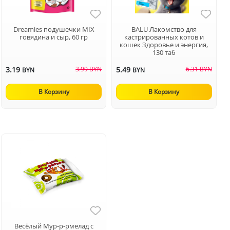
Dreamies подушечки MIX
BALU Лакомство для
говядина и сыр, 60 гр
кастрированных котов и
кошек Здоровье и энергия,
130 таб
3.19
3.99 BYN
5.49
6.31 BYN
BYN
BYN
В Корзину
В Корзину
Весёлый Мур-р-рмелад с