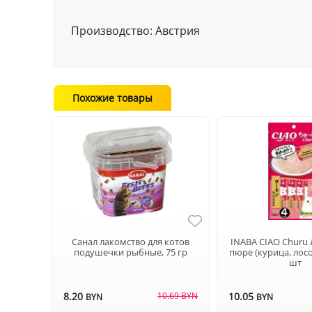
Производство: Австрия
Похожие товары
Санал лакомство для котов
INABA CIAO Churu 
подушечки рыбные, 75 гр
пюре (курица, лосо
шт
8.20
10.69 BYN
10.05
BYN
BYN