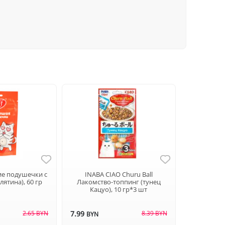
щие подушечки с
INABA CIAO Churu Ball
лятина), 60 гр
Лакомство-топпинг (тунец
Кацуо), 10 гр*3 шт
2.65 BYN
7.99
8.39 BYN
BYN