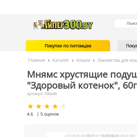
Покупки по питомцам
Поку
Главная
Каталог
Кошки
Лакомства для ко
Мнямс хрустящие подуш
"Здоровый котенок", 60г
артикул: 706646
4.6
| 5 оценок