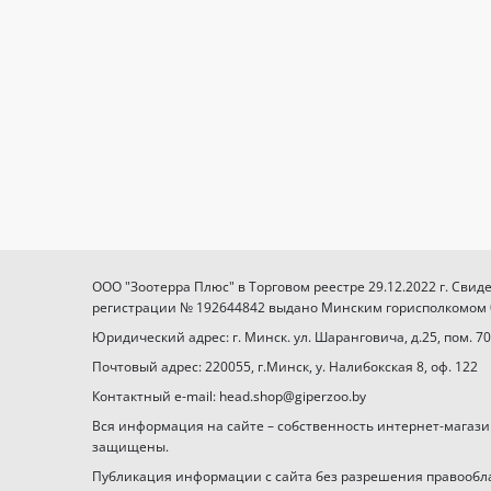
ООО "Зоотерра Плюс" в Торговом реестре 29.12.2022 г. Свид
регистрации № 192644842 выдано Минским горисполкомом 03
Юридический адрес: г. Минск. ул. Шаранговича, д.25, пом. 70
Почтовый адрес: 220055, г.Минск, у. Налибокская 8, оф. 122
Контактный e-mail: head.shop@giperzoo.by
Вся информация на сайте – собственность интернет-магази
защищены.
Публикация информации с сайта без разрешения правообл