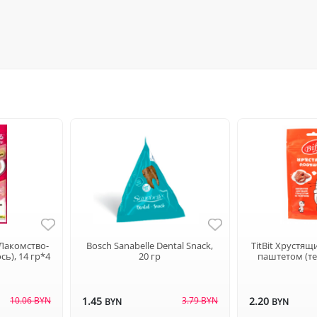
Лакомство-
Bosch Sanabelle Dental Snack,
TitBit Хрустя
сь), 14 гр*4
20 гр
паштетом (те
10.06 BYN
1.45
3.79 BYN
2.20
BYN
BYN