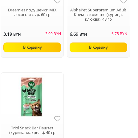
Dreamies подушечки MIX
AlphaPet Superpremium Adult
лосось и сыр, 60 гр
Крем-лакомство (курица,
клюква), 48 гр
3.19
3.99 BYN
6.69
6.75 BYN
BYN
BYN
В Корзину
В Корзину
Triol Snack Bar Паштет
(курица, макрель), 40 гр