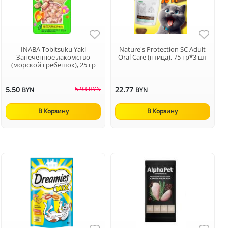
INABA Tobitsuku Yaki
Nature's Protection SC Adult
Запеченное лакомство
Oral Care (птица), 75 гр*3 шт
(морской гребешок), 25 гр
5.50
5.93 BYN
22.77
BYN
BYN
В Корзину
В Корзину