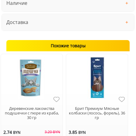
Наличие
Доставка
Похожие товары
Деревенские лакомства
Брит Премиум Мясные
подушечки с пюре из краба,
колбаски (лосось, форель), 36
30 гр
гр
2.74
3.20 BYN
3.85
BYN
BYN