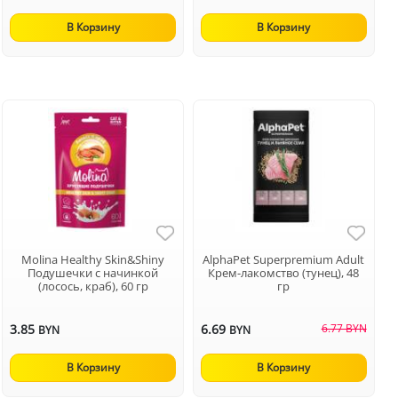
В Корзину
В Корзину
Molina Healthy Skin&Shiny
AlphaPet Superpremium Adult
Подушечки с начинкой
Крем-лакомство (тунец), 48
(лосось, краб), 60 гр
гр
3.85
6.69
6.77 BYN
BYN
BYN
В Корзину
В Корзину