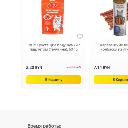
TitBit Хрустящие подушечки с
Деревенские л
паштетом (телятина), 60 гр
колбаски из утк
2.20
2.65 BYN
7.14
BYN
BYN
В Корзину
В Корзин
Время работы: