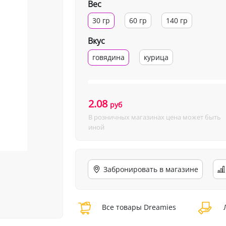
Вес
30 гр
60 гр
140 гр
Вкус
говядина
курица
2.08
руб
В розничных магазинах цена может быть
иной
Забронировать в магазине
Все товары Dreamies
Л