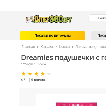
Покупки по питомцам
Поку
Главная
Каталог
Кошки
Лакомства для ко
Dreamies подушечки с г
артикул: 10227843
4.8
| 5 оценок