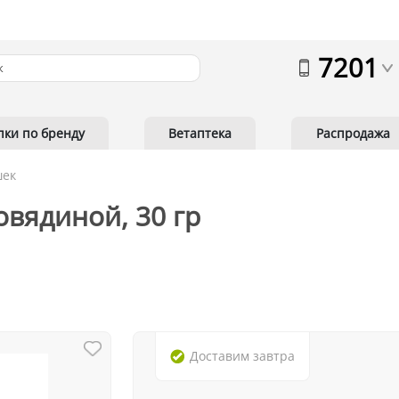
7201
пки по бренду
Ветаптека
Распродажа
шек
овядиной, 30 гр
Доставим
завтра