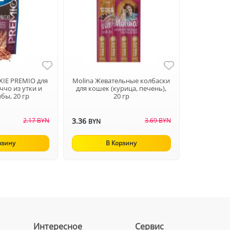
XIE PREMIO для
Molina Жевательные колбаски
ччо из утки и
для кошек (курица, печень),
бы, 20 гр
20 гр
2.17 BYN
3.36
3.69 BYN
BYN
рзину
В Корзину
Интересное
Сервис