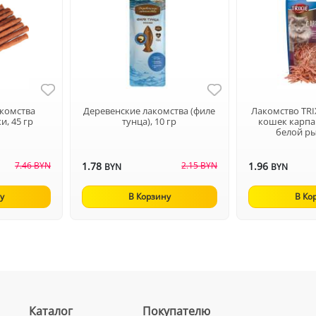
акомства
Деревенские лакомства (филе
Лакомство TRI
и, 45 гр
тунца), 10 гр
кошек карпа
белой ры
7.46 BYN
1.78
2.15 BYN
1.96
BYN
BYN
у
В Корзину
В Ко
Каталог
Покупателю