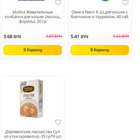
Molina Жевательные
Омега Neo+ К-Ш для кошек с
колбаски для кошек (лосось,
биотином и таурином, 90 таб
форель), 20 гр
3.68
3.69 BYN
5.41
9.33 BYN
BYN
BYN
В Корзину
В Корзину
Деревенские лакомства Суп
из утки (креветка), 35 гр*4 шт