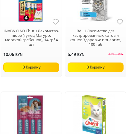
INABA CIAO Churu Лакомство-
BALU Лакомство для
пюре (тунец Магуро,
кастрированных котов и
морской гребешок), 14 гр*4
кошек Здоровье и энергия,
шт
100 таб
10.06
5.49
7.50 BYN
BYN
BYN
В Корзину
В Корзину