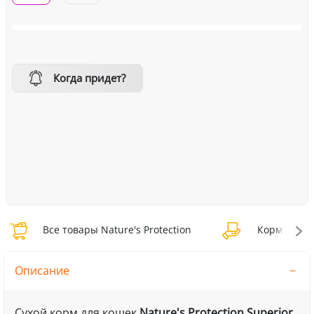
Когда придет?
Все товары Nature's Protection
Корм для ко
Описание
Сухой корм для кошек
Nature's Protection Superior