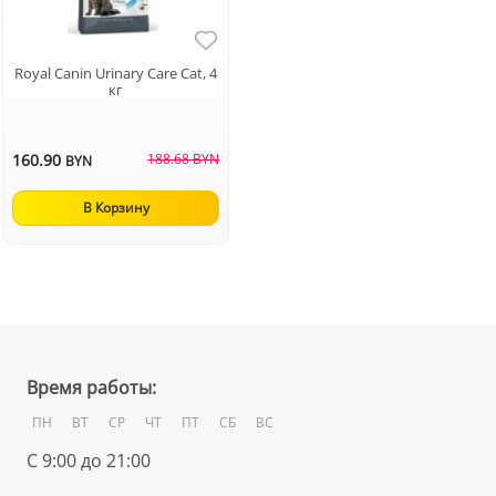
Royal Canin Urinary Care Cat, 4
кг
160.90
188.68 BYN
BYN
В Корзину
Время работы:
ПН
ВТ
СР
ЧТ
ПТ
СБ
ВС
С 9:00 до 21:00