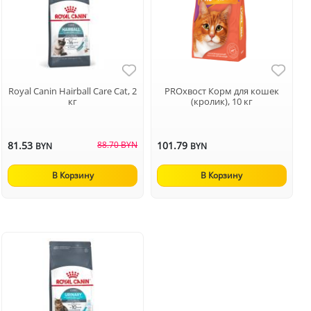
Royal Canin Hairball Care Cat, 2
PROхвост Корм для кошек
кг
(кролик), 10 кг
81.53
88.70 BYN
101.79
BYN
BYN
В Корзину
В Корзину