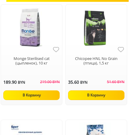
Monge Sterilised cat
Chicopee HNL No Grain
(цыпленок), 10 кг
(птица), 1,5 кг
189.90
219.00 BYN
35.60
51.60 BYN
BYN
BYN
В Корзину
В Корзину