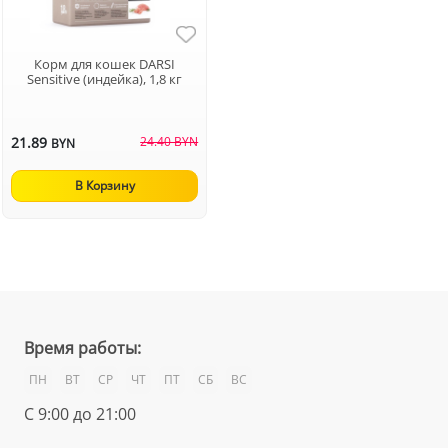
Корм для кошек DARSI
Sensitive (индейка), 1,8 кг
21.89
24.40 BYN
BYN
В Корзину
Время работы:
ПН
ВТ
СР
ЧТ
ПТ
СБ
ВС
С 9:00 до 21:00