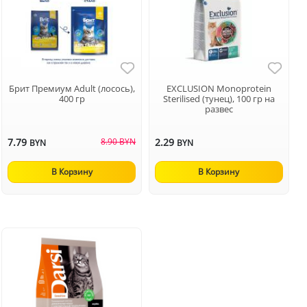
Брит Премиум Adult (лосось),
EXCLUSION Monoprotein
400 гр
Sterilised (тунец), 100 гр на
развес
7.79
8.90 BYN
2.29
BYN
BYN
В Корзину
В Корзину