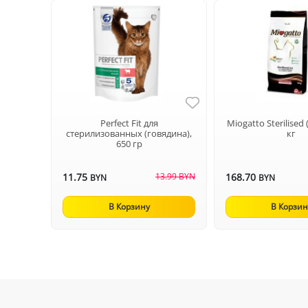
Perfect Fit для
Miogatto Sterilised 
стерилизованных (говядина),
кг
650 гр
11.75
13.99 BYN
168.70
BYN
BYN
В Корзину
В Корзин