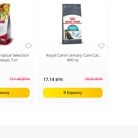
opical Selection
Royal Canin Urinary Care Cat,
рица), 5 кг
400 гр
151.46 BYN
17.14
18.65 BYN
BYN
рзину
В Корзину