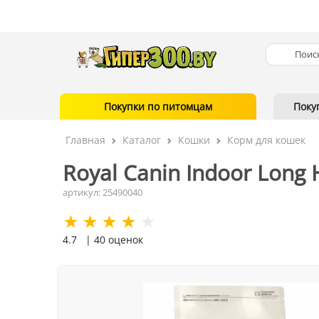
Покупки по питомцам
Поку
Главная
Каталог
Кошки
Корм для кошек
Royal Canin Indoor Long H
артикул: 25490040
4.7
| 40 оценок