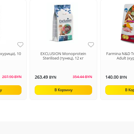
(курица), 10
EXCLUSION Monoprotein
Farmina N&D Tr
Sterilised (тунец), 12 кг
Adult (ку
207.90 BYN
263.49
354.44 BYN
140.00
BYN
BYN
у
В Корзину
В Ко