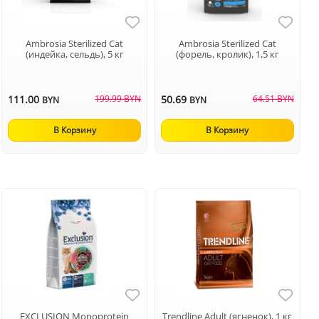
Ambrosia Sterilized Cat
Ambrosia Sterilized Cat
(индейка, сельдь), 5 кг
(форель, кролик), 1,5 кг
111.00
199.99 BYN
50.69
64.51 BYN
BYN
BYN
В Корзину
В Корзину
EXCLUSION Monoprotein
Trendline Adult (ягненок), 1 кг