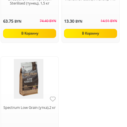
Sterilised (тунец), 1,5 кг
63.75
74.40 BYN
13.30
14.91 BYN
BYN
BYN
В Корзину
В Корзину
Spectrum Low Grain (утка),2 кг