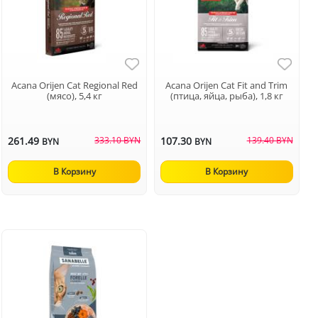
Acana Orijen Cat Regional Red
Acana Orijen Cat Fit and Trim
(мясо), 5,4 кг
(птица, яйца, рыба), 1,8 кг
261.49
333.10 BYN
107.30
139.40 BYN
BYN
BYN
В Корзину
В Корзину