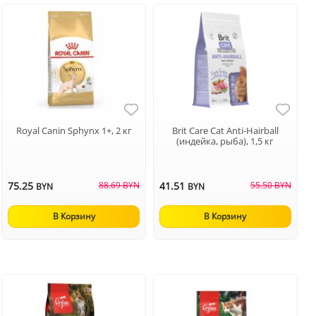
Royal Canin Sphynx 1+, 2 кг
Brit Care Cat Anti-Hairball
(индейка, рыба), 1,5 кг
75.25
88.69 BYN
41.51
55.50 BYN
BYN
BYN
В Корзину
В Корзину