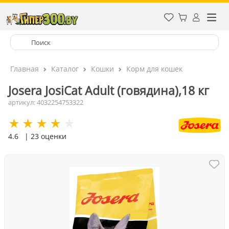
Главная
Каталог
Кошки
Корм для кошек
Josera JosiCat Adult (говядина),18 кг
артикул: 4032254753322
4.6
| 23 оценки