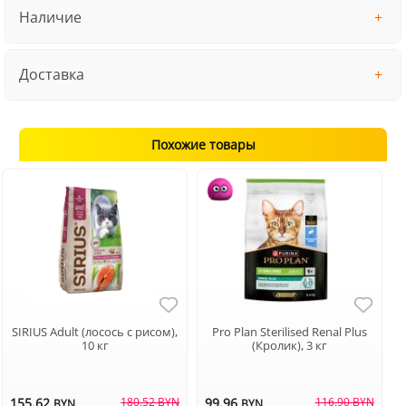
Наличие
Доставка
Похожие товары
SIRIUS Adult (лосось с рисом),
Pro Plan Sterilised Renal Plus
10 кг
(Кролик), 3 кг
155.62
180.52 BYN
99.96
116.90 BYN
BYN
BYN