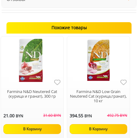
Похожие товары
Farmina N&D Neutered Cat
Farmina N&D Low Grain
(курица и гранат), 300 гр
Neutered Cat (курица,гранат),
10 кг
21.00
31.60 BYN
394.55
492.75 BYN
BYN
BYN
В Корзину
В Корзину