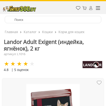
Главная
Каталог
Кошки
Корм для кошек
Landor Adult Exigent (индейка,
ягнёнок), 2 кг
артикул: L1016
4.8
| 5 оценок