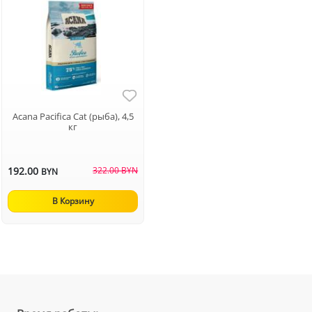
Acana Pacifiсa Cat (рыба), 4,5
кг
192.00
322.00 BYN
BYN
В Корзину