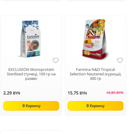
EXCLUSION Monoprotein
Farmina N&D Tropical
Sterilised (тунец), 100 гр на
Selection Neutered (курица),
развес
300 гр
2.29
15.75
16.80 BYN
BYN
BYN
В Корзину
В Корзину