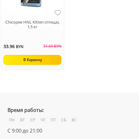
Chicopee HNL Kitten (птица),
1,5 кг
33.96
51.60 BYN
BYN
В Корзину
Время работы:
ПН
ВТ
СР
ЧТ
ПТ
СБ
ВС
С 9:00 до 21:00