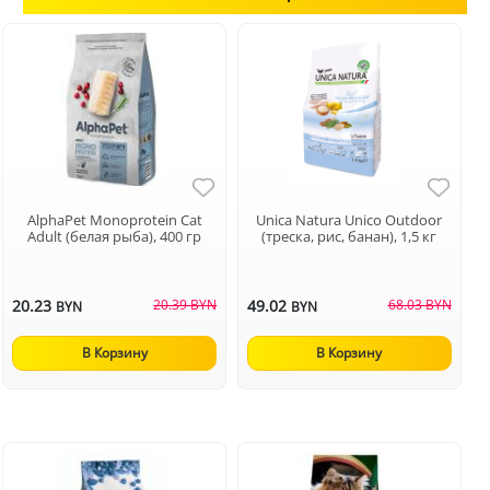
AlphaPet Monoprotein Cat
Unica Natura Unico Outdoor
Adult (белая рыба), 400 гр
(треска, рис, банан), 1,5 кг
20.23
20.39 BYN
49.02
68.03 BYN
BYN
BYN
В Корзину
В Корзину