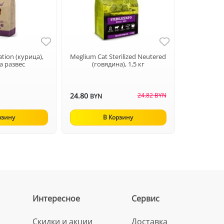
zation (курица),
Meglium Сat Sterilized Neutered
на развес
(говядина), 1,5 кг
24.80
24.82 BYN
BYN
рзину
В Корзину
Интересное
Сервис
Скидки и акции
Доставка