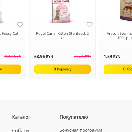
 Fussy Cat,
Royal Canin Kitten Sterilised, 2
Araton Sterili
кг
100 гр 
15.57 BYN
68.96
81.50 BYN
1.59
BYN
BYN
у
В Корзину
В Ко
Каталог
Покупателю
Собаки
Бонусная программа