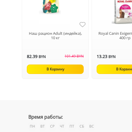
Наш рацион Adult (индейка),
Royal Canin Exigent
10 кг
400 гр
82.39
101.49 BYN
13.23
BYN
BYN
В Корзину
В Корзин
Время работы:
ПН
ВТ
СР
ЧТ
ПТ
СБ
ВС