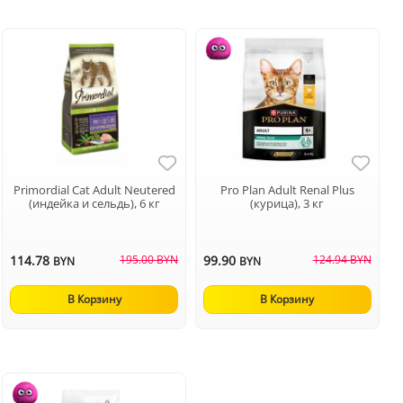
Primordial Cat Adult Neutered
Pro Plan Adult Renal Plus
(индейка и сельдь), 6 кг
(курица), 3 кг
114.78
195.00 BYN
99.90
124.94 BYN
BYN
BYN
В Корзину
В Корзину