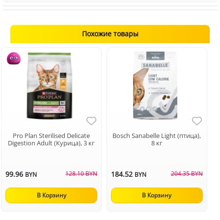
Похожие товары
Pro Plan Sterilised Delicate
Bosch Sanabelle Light (птица),
Digestion Adult (Курица), 3 кг
8 кг
99.96
128.10 BYN
184.52
204.35 BYN
BYN
BYN
В Корзину
В Корзину