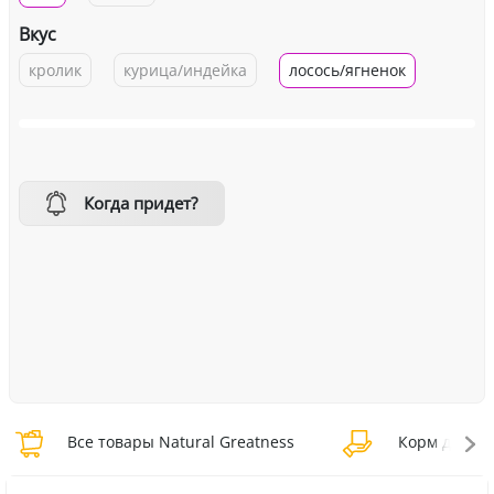
Вкус
кролик
курица/индейка
лосось/ягненок
Когда придет?
Все товары Natural Greatness
Корм для кош