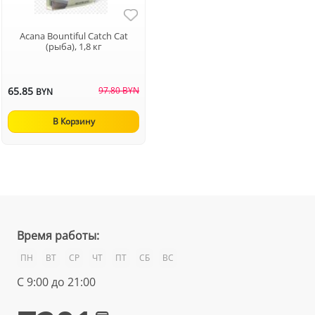
Acana Bountiful Catch Cat
(рыба), 1,8 кг
65.85
97.80 BYN
BYN
В Корзину
Время работы:
ПН
ВТ
СР
ЧТ
ПТ
СБ
ВС
С 9:00 до 21:00