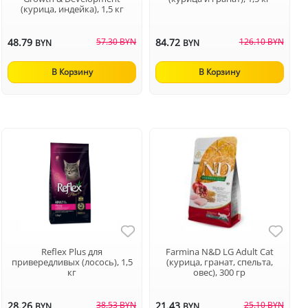
(курица, индейка), 1,5 кг
48.79
57.30 BYN
84.72
126.10 BYN
BYN
BYN
В Корзину
В Корзину
Reflex Plus для
Farmina N&D LG Adult Cat
привередливых (лосось), 1,5
(курица, гранат, спельта,
кг
овес), 300 гр
28.26
38.53 BYN
21.43
25.10 BYN
BYN
BYN