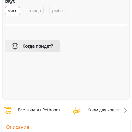
Вкус
мясо
птица
рыба
Когда придет?
Все товары Petboom
Корм для кошек Petb
Описание