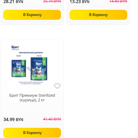
28.21
35.70 BYN
13.23
14.40 BYN
BYN
BYN
В Корзину
В Корзину
Брит Премиум Sterilized
(курица), 2 кг
34.99
41.40 BYN
BYN
В Корзину