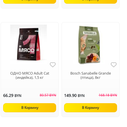
ОДНО МЯСО Adult Cat
Bosch Sanabelle Grande
(индейка), 1,5 кг
(птица), 8кг
66.29
80.57 BYN
149.90
168.18 BYN
BYN
BYN
В Корзину
В Корзину