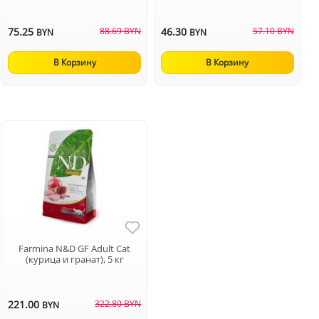
75.25
88.69 BYN
46.30
57.10 BYN
BYN
BYN
В Корзину
В Корзину
Farmina N&D GF Adult Cat
(курица и гранат), 5 кг
221.00
322.80 BYN
BYN