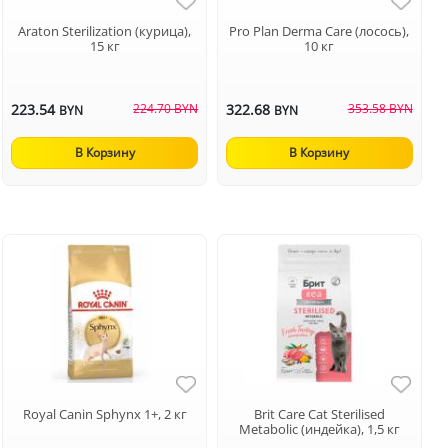
Araton Sterilization (курица),
Pro Plan Derma Care (лосось),
15 кг
10 кг
223.54
224.70 BYN
322.68
353.58 BYN
BYN
BYN
В Корзину
В Корзину
Royal Canin Sphynx 1+, 2 кг
Brit Care Cat Sterilised
Metabolic (индейка), 1,5 кг