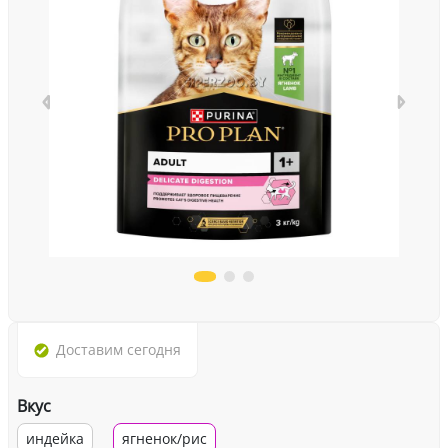
Доставим
сегодня
Вкус
индейка
ягненок/рис