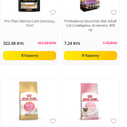
Pro Plan Derma Care (лосось),
Probalance Gourmet diet Adult
10 кг
Cat (говядина, ягненок), 400
гр
322.68
353.58 BYN
7.24
7.78 BYN
BYN
BYN
В Корзину
В Корзину