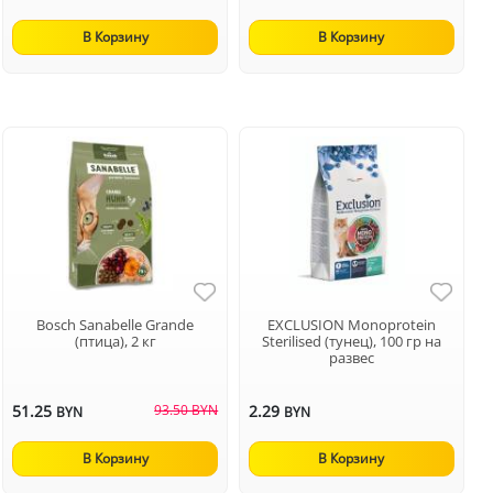
В Корзину
В Корзину
Bosch Sanabelle Grande
EXCLUSION Monoprotein
(птица), 2 кг
Sterilised (тунец), 100 гр на
развес
51.25
93.50 BYN
2.29
BYN
BYN
В Корзину
В Корзину