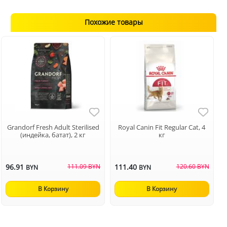
Похожие товары
Grandorf Fresh Adult Sterilised
Royal Canin Fit Regular Cat, 4
(индейка, батат), 2 кг
кг
96.91
111.09 BYN
111.40
120.60 BYN
BYN
BYN
В Корзину
В Корзину