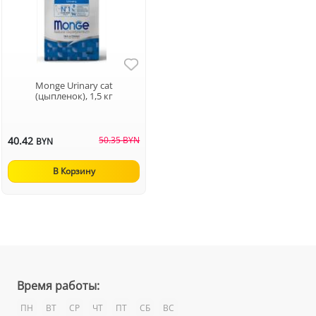
Monge Urinary cat
(цыпленок), 1,5 кг
40.42
50.35 BYN
BYN
В Корзину
Время работы:
ПН
ВТ
СР
ЧТ
ПТ
СБ
ВС