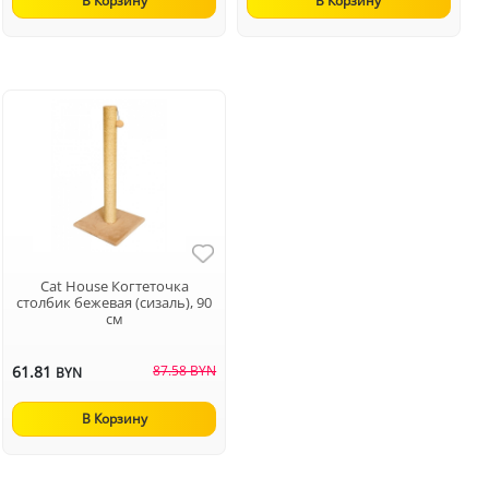
В Корзину
В Корзину
Cat House Когтеточка
столбик бежевая (сизаль), 90
см
61.81
87.58 BYN
BYN
В Корзину