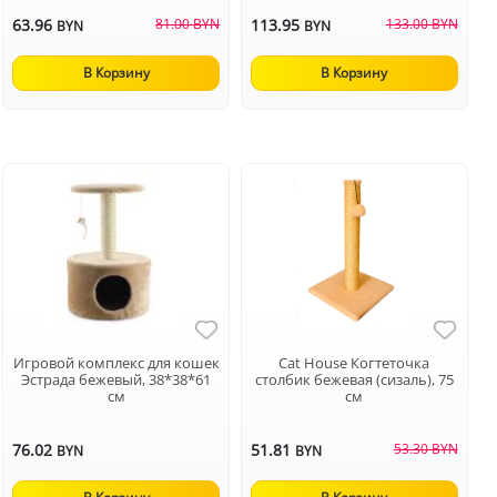
63.96
81.00 BYN
113.95
133.00 BYN
BYN
BYN
В Корзину
В Корзину
Игровой комплекс для кошек
Cat House Когтеточка
Эстрада бежевый, 38*38*61
столбик бежевая (сизаль), 75
см
см
76.02
51.81
53.30 BYN
BYN
BYN