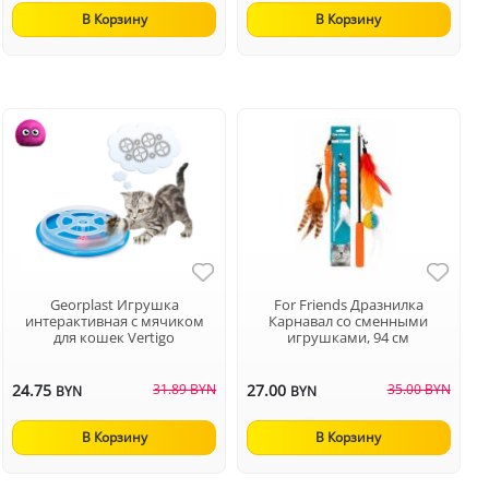
В Корзину
В Корзину
Georplast Игрушка
For Friends Дразнилка
интерактивная с мячиком
Карнавал со сменными
для кошек Vertigo
игрушками, 94 см
24.75
31.89 BYN
27.00
35.00 BYN
BYN
BYN
В Корзину
В Корзину