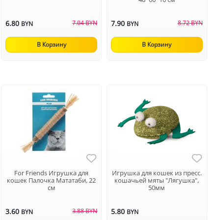
6.80
7.04 BYN
7.90
8.72 BYN
BYN
BYN
В Корзину
В Корзину
For Friends Игрушка для
Игрушка для кошек из пресс.
кошек Палочка Mататаби, 22
кошачьей мяты "Лягушка",
см
50мм
3.60
3.88 BYN
5.80
BYN
BYN