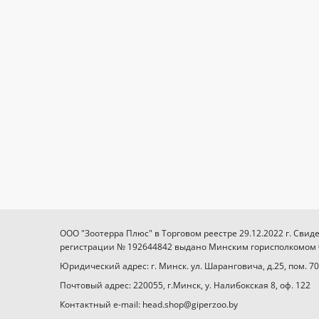
ООО "Зоотерра Плюс" в Торговом реестре 29.12.2022 г. Свид
регистрации № 192644842 выдано Минским горисполкомом 03
Юридический адрес: г. Минск. ул. Шаранговича, д.25, пом. 70
Почтовый адрес: 220055, г.Минск, у. Налибокская 8, оф. 122
Контактный e-mail: head.shop@giperzoo.by