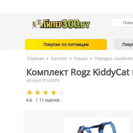
Покупки по питомцам
Поку
Главная
Каталог
Кошки
Поводки, ошейник
Комплект Rogz KiddyCat
артикул: RCLJ207N
4.6
| 11 оценок