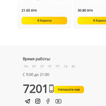
21.65
30.80
BYN
BYN
В Корзину
В Корзин
Время работы:
ПН
ВТ
СР
ЧТ
ПТ
СБ
ВС
С 9:00 до 21:00
7201
Напишите нам