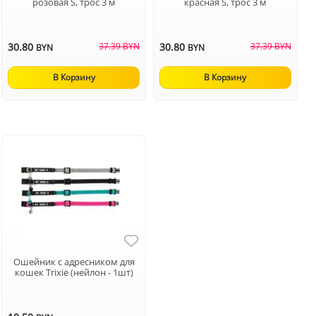
розовая S, трос 3 м
красная S, трос 3 м
30.80
37.39 BYN
30.80
37.39 BYN
BYN
BYN
В Корзину
В Корзину
Ошейник с адресником для
кошек Trixie (нейлон - 1шт)