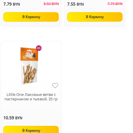
7.79
8.50 BYN
7.55
7.75 BYN
BYN
BYN
В Корзину
В Корзину
Little One Лакомые ветви с
пастернаком и тыквой, 35 гр
10.59
BYN
В Корзину