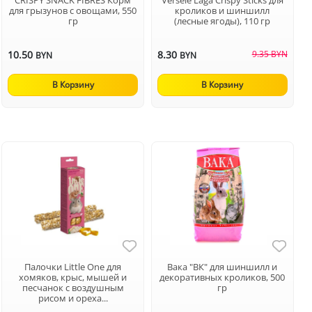
для грызунов с овощами, 550
кроликов и шиншилл
гр
(лесные ягоды), 110 гр
10.50
8.30
9.35 BYN
BYN
BYN
В Корзину
В Корзину
Палочки Little One для
Вака "ВК" для шиншилл и
хомяков, крыс, мышей и
декоративных кроликов, 500
песчанок с воздушным
гр
рисом и ореха...