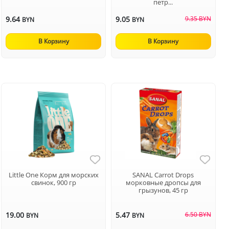
петр...
9.64
9.05
9.35 BYN
BYN
BYN
В Корзину
В Корзину
Little One Корм для морских
SANAL Carrot Drops
свинок, 900 гр
морковные дропсы для
грызунов, 45 гр
19.00
5.47
6.50 BYN
BYN
BYN