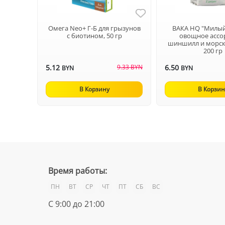
Омега Neo+ Г-Б для грызунов
ВАКА HQ "Милый
с биотином, 50 гр
овощное ассо
шиншилл и морск
200 гр
5.12
9.33 BYN
6.50
BYN
BYN
В Корзину
В Корзин
Время работы:
ПН
ВТ
СР
ЧТ
ПТ
СБ
ВС
С 9:00 до 21:00