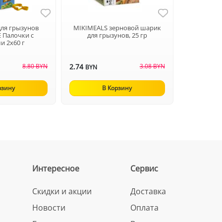
для грызунов
MIKIMEALS зерновой шарик
E Палочки с
для грызунов, 25 гр
и 2х60 г
8.80 BYN
2.74
3.08 BYN
BYN
рзину
В Корзину
Интересное
Сервис
Скидки и акции
Доставка
Новости
Оплата