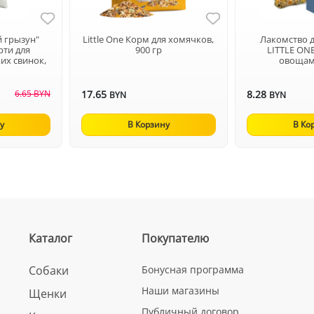
 грызун"
Little One Корм для хомячков,
Лакомство 
рти для
900 гр
LITTLE ON
их свинок,
овощам
6.65 BYN
17.65
8.28
BYN
BYN
у
В Корзину
В Ко
Каталог
Покупателю
Собаки
Бонусная программа
Наши магазины
Щенки
Публичный договор