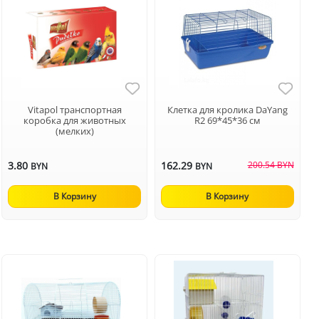
Vitapol транспортная
Клетка для кролика DaYang
коробка для животных
R2 69*45*36 см
(мелких)
3.80
162.29
200.54 BYN
BYN
BYN
В Корзину
В Корзину