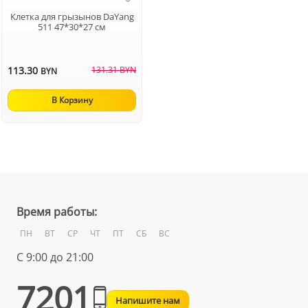
Клетка для грызынов DaYang
511 47*30*27 см
113.30
131.31 BYN
BYN
В Корзину
Время работы:
ПН
ВТ
СР
ЧТ
ПТ
СБ
ВС
С 9:00 до 21:00
7201
Напишите нам