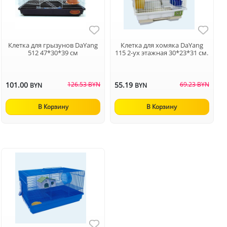
Клетка для грызунов DaYang
Клетка для хомяка DaYang
512 47*30*39 см
115 2-ух этажная 30*23*31 см.
101.00
126.53 BYN
55.19
69.23 BYN
BYN
BYN
В Корзину
В Корзину