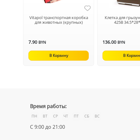
Vitapol транспортная коробка
Клетка для грызу
для животных (крупных)
425В 34.5*28
7.90
136.00
BYN
BYN
В Корзину
В Корзин
Время работы:
ПН
ВТ
СР
ЧТ
ПТ
СБ
ВС
С 9:00 до 21:00