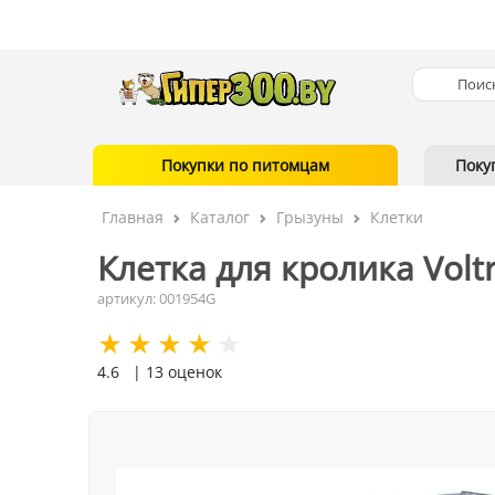
Покупки по питомцам
Поку
Главная
Каталог
Грызуны
Клетки
Клетка для кролика Volt
артикул: 001954G
4.6
| 13 оценок