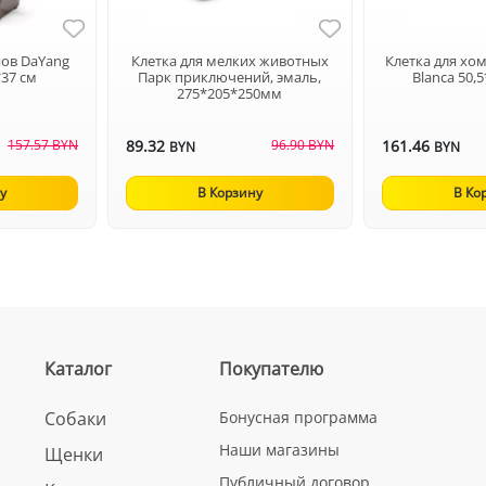
нов DaYang
Клетка для мелких животных
Клетка для хом
*37 см
Парк приключений, эмаль,
Blanca 50,
275*205*250мм
157.57 BYN
89.32
96.90 BYN
161.46
BYN
BYN
у
В Корзину
В Ко
Каталог
Покупателю
Собаки
Бонусная программа
Наши магазины
Щенки
Публичный договор