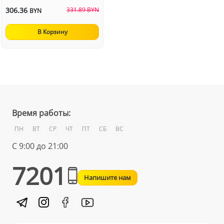
306.36
331.89 BYN
BYN
В Корзину
Время работы:
ПН
ВТ
СР
ЧТ
ПТ
СБ
ВС
С 9:00 до 21:00
7201
Напишите нам