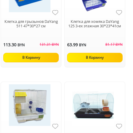
Клетка для грызынов DaYang
Клетка для хомяка DaYang
511 47*30*27 см
125 3-ех этажная 30*23*41см
113.30
131.31 BYN
63.99
81.17 BYN
BYN
BYN
В Корзину
В Корзину