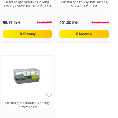
Клетка для хомяка DaYang
Клетка для грызунов DaYang
115 2-ух этажная 30*23*31 см.
512 47*30*39 см
55.19
69.23 BYN
101.00
126.53 BYN
BYN
BYN
В Корзину
В Корзину
Клетка для кролика Voltrega
90*52*46 см