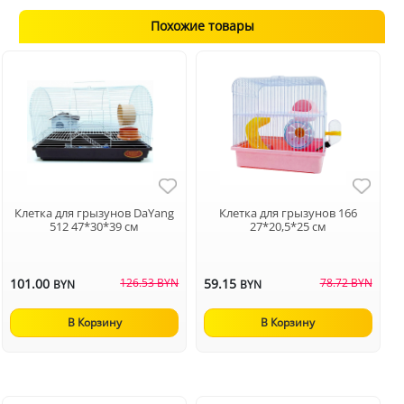
Похожие товары
Клетка для грызунов DaYang
Клетка для грызунов 166
512 47*30*39 см
27*20,5*25 см
101.00
126.53 BYN
59.15
78.72 BYN
BYN
BYN
В Корзину
В Корзину