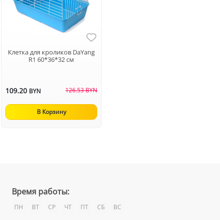
Клетка для кроликов DaYang
R1 60*36*32 см
109.20
126.53 BYN
BYN
В Корзину
Время работы:
ПН
ВТ
СР
ЧТ
ПТ
СБ
ВС