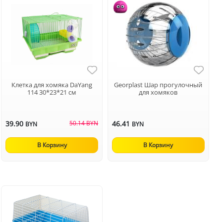
Клетка для хомяка DaYang
Georplast Шар прогулочный
114 30*23*21 см
для хомяков
39.90
50.14 BYN
46.41
BYN
BYN
В Корзину
В Корзину