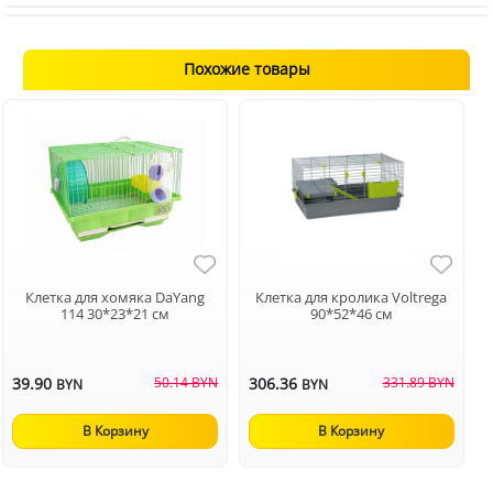
Похожие товары
Клетка для хомяка DaYang
Клетка для кролика Voltrega
114 30*23*21 см
90*52*46 см
39.90
50.14 BYN
306.36
331.89 BYN
BYN
BYN
В Корзину
В Корзину