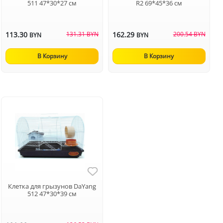
511 47*30*27 см
R2 69*45*36 см
113.30
131.31 BYN
162.29
200.54 BYN
BYN
BYN
В Корзину
В Корзину
Клетка для грызунов DaYang
512 47*30*39 см