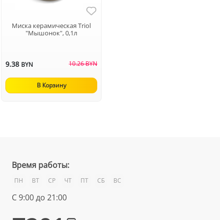
Миска керамическая Triol
"Мышонок", 0,1л
9.38
10.26 BYN
BYN
В Корзину
Время работы:
ПН
ВТ
СР
ЧТ
ПТ
СБ
ВС
С 9:00 до 21:00