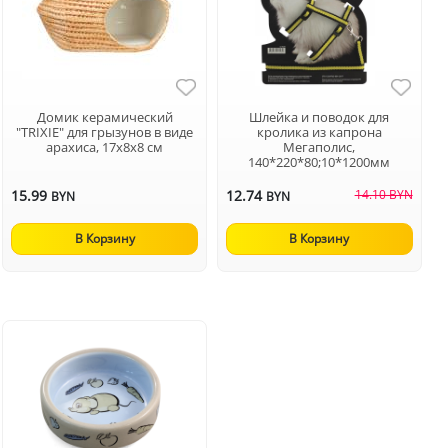
Домик керамический
Шлейка и поводок для
"TRIXIE" для грызунов в виде
кролика из капрона
арахиса, 17х8х8 см
Мегаполис,
140*220*80;10*1200мм
15.99
12.74
14.10 BYN
BYN
BYN
В Корзину
В Корзину