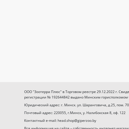
ООО "Зоотерра Плюс" в Торговом реестре 29.12.2022 г. Свид
регистрации № 192644842 выдано Минским горисполкомом 03
Юридический адрес: г. Минск. ул. Шаранговича, д.25, пом. 70
Почтовый адрес: 220055, г.Минск, у. Налибокская 8, оф. 122
Контактный e-mail: head.shop@giperzoo.by
Вся информация на сайте – собственность интернет-магази