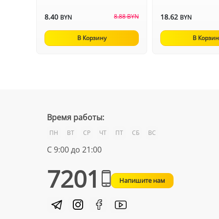
8.40
8.88 BYN
18.62
BYN
BYN
В Корзину
В Корзин
Время работы:
ПН
ВТ
СР
ЧТ
ПТ
СБ
ВС
С 9:00 до 21:00
7201
Напишите нам