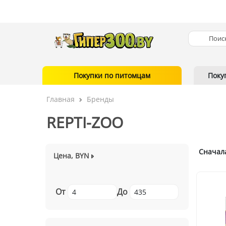
Покупки по питомцам
Поку
Главная
Бренды
REPTI-ZOO
Сначал
Цена, BYN
От
До