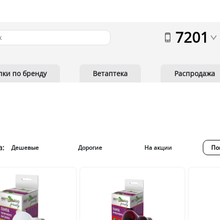
7201
пки по бренду
Ветаптека
Распродажа
а:
Дешевые
Дорогие
На акции
По