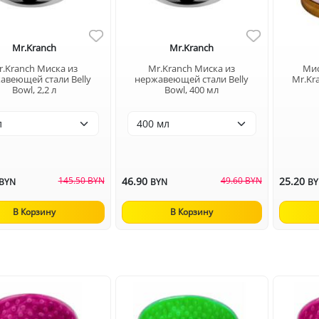
Mr.Kranch
Mr.Kranch
r.Kranch Миска из
Mr.Kranch Миска из
Мис
авеющей стали Belly
нержавеющей стали Belly
Mr.Kr
Bowl, 2,2 л
Bowl, 400 мл
145.50 BYN
46.90
49.60 BYN
25.20
BYN
BYN
B
В Корзину
В Корзину