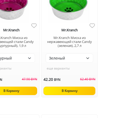
Mr.Kranch
Mr.Kranch
.Kranch Миска из
Mr.Kranch Миска из
веющей стали Candy
нержавеющей стали Candy
урпурный), 1,9 л
(зеленая), 2,7 л
рианты
еще варианты
47.90 BYN
42.20
62.40 BYN
YN
BYN
В Корзину
В Корзину