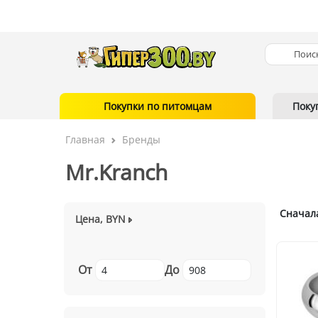
Покупки по питомцам
Поку
Главная
Бренды
Mr.Kranch
Сначал
Цена, BYN
От
До