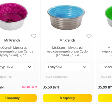
Mr.Kranch
Mr.Kranch
r.Kranch Миска из
Mr.Kranch Миска из
Mr
авеющей стали Candy
нержавеющей стали Cyclo
нержа
пурпурный), 2,7 л
(голубая), 1,2 л
арианты
еще варианты
еще ва
62.40 BYN
35.50
35.99
YN
BYN
B
В Корзину
В Корзину