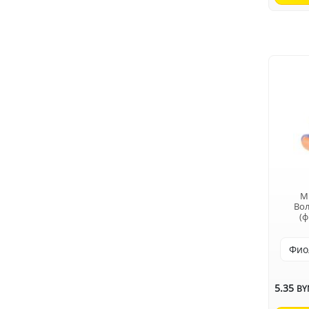
M
Во
(ф
5.35
BY