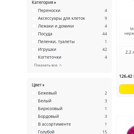
Категория
Переноски
4
Аксессуары для клеток
9
Лежаки и домики
4
M
нерж
Посуда
44
Пеленки, туалеты
1
Игрушки
42
Когтеточки
4
Показать все
126.42
Цвет
Бежевый
2
Белый
3
Бирюзовый
1
Бордовый
3
В ассортименте
1
Голубой
15