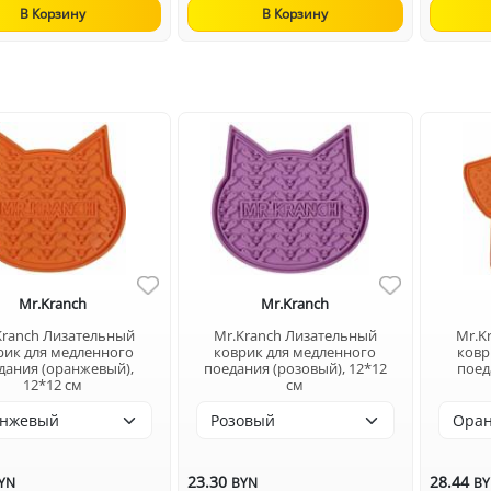
В Корзину
В Корзину
Mr.Kranch
Mr.Kranch
Kranch Лизательный
Mr.Kranch Лизательный
Mr.K
рик для медленного
коврик для медленного
ковр
дания (оранжевый),
поедания (розовый), 12*12
поед
12*12 см
см
23.30
28.44
YN
BYN
B