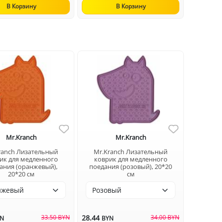
В Корзину
В Корзину
Mr.Kranch
Mr.Kranch
ranch Лизательный
Mr.Kranch Лизательный
ик для медленного
коврик для медленного
ания (оранжевый),
поедания (розовый), 20*20
20*20 см
см
33.50 BYN
28.44
34.00 BYN
YN
BYN