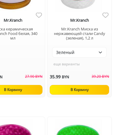
Mr.Kranch
Mr.Kranch
ка керамическая
Mr.Kranch Миска из
anch Food белая, 340
нержавеющей стали Candy
мл
(зеленая), 1,2 л
еще варианты
27.90 BYN
35.99
39.20 BYN
YN
BYN
В Корзину
В Корзину