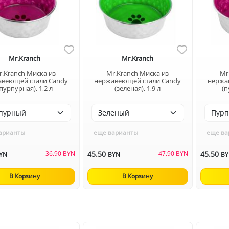
Mr.Kranch
Mr.Kranch
r.Kranch Миска из
Mr.Kranch Миска из
Mr
авеющей стали Candy
нержавеющей стали Candy
нержа
пурпурная), 1,2 л
(зеленая), 1,9 л
(п
арианты
еще варианты
еще ва
36.90 BYN
45.50
47.90 BYN
45.50
YN
BYN
B
В Корзину
В Корзину