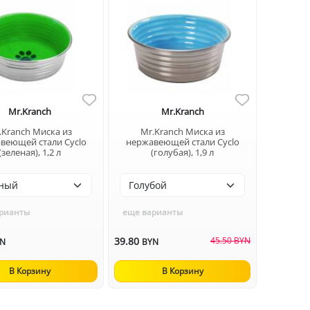
Mr.Kranch
Mr.Kranch
.Kranch Миска из
Mr.Kranch Миска из
веющей стали Cyclo
нержавеющей стали Cyclo
(зеленая), 1,2 л
(голубая), 1,9 л
рианты
еще варианты
39.80
45.50 BYN
YN
BYN
В Корзину
В Корзину