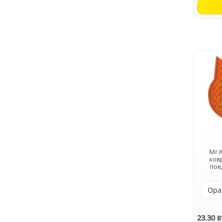
Mr.
ков
пое
23.30
B