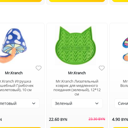
Mr.Kranch
Mr.Kranch
r.Kranch Игрушка
Mr.Kranch Лизательный
Mr
лшебный Грибочек
коврик для медленного
Вол
иолетовый), 10 см
поедания (зеленый), 12*12
см
22.60
23.30 BYN
4.90
N
BYN
BY