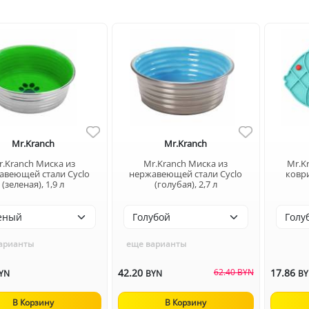
Mr.Kranch
Mr.Kranch
r.Kranch Миска из
Mr.Kranch Миска из
Mr.K
авеющей стали Cyclo
нержавеющей стали Cyclo
коври
(зеленая), 1,9 л
(голубая), 2,7 л
арианты
еще варианты
42.20
62.40 BYN
17.86
YN
BYN
B
В Корзину
В Корзину