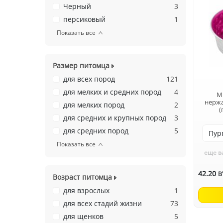
Черный
3
персиковый
1
Показать все
Размер питомца
для всех пород
121
для мелких и средних пород
4
M
нерж
для мелких пород
2
(
для средних и крупных пород
3
для средних пород
5
Показать все
еще в
42.20
B
Возраст питомца
для взрослых
1
для всех стадий жизни
73
для щенков
5