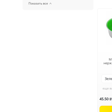
Показать все
M
нерж
еще в
45.50
B