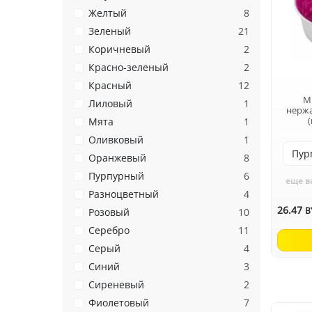
Желтый
8
Зеленый
21
Коричневый
2
Красно-зеленый
2
Красный
12
M
Лиловый
1
нерж
(
Мята
1
Оливковый
1
Оранжевый
8
Пурпурный
6
еще в
Разноцветный
4
26.47
B
Розовый
10
Серебро
11
Серый
4
Синий
3
Сиреневый
2
Фиолетовый
7