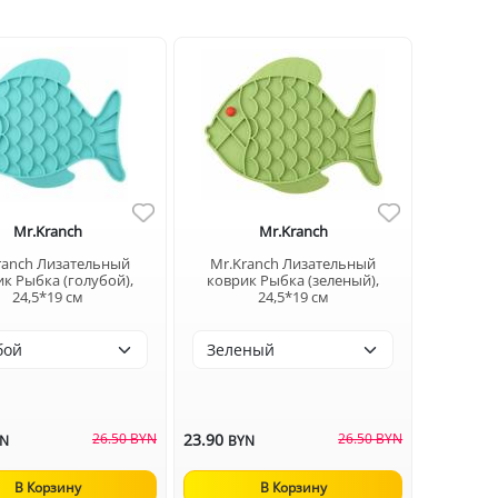
Mr.Kranch
Mr.Kranch
ranch Лизательный
Mr.Kranch Лизательный
к Рыбка (голубой),
коврик Рыбка (зеленый),
24,5*19 см
24,5*19 см
26.50 BYN
23.90
26.50 BYN
YN
BYN
В Корзину
В Корзину