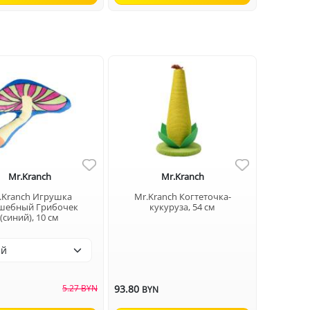
Mr.Kranch
Mr.Kranch
.Kranch Игрушка
Mr.Kranch Когтеточка-
шебный Грибочек
кукуруза, 54 см
(синий), 10 см
5.27 BYN
93.80
N
BYN