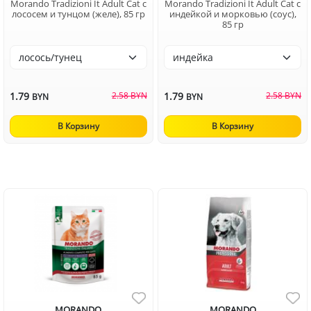
Morando Tradizioni It Adult Cat с
Morando Tradizioni It Adult Cat с
лососем и тунцом (желе), 85 гр
индейкой и морковью (соус),
85 гр
1.79
2.58 BYN
1.79
2.58 BYN
BYN
BYN
В Корзину
В Корзину
MORANDO
MORANDO