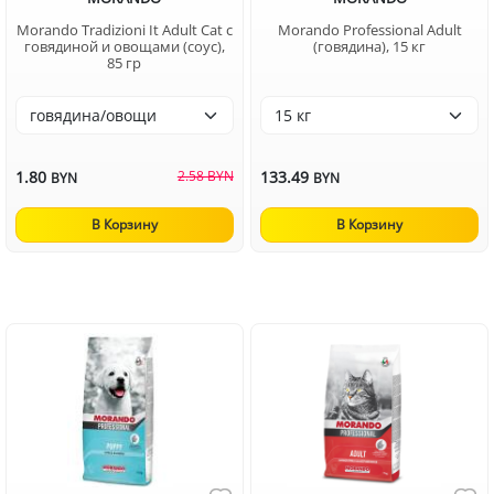
Morando Tradizioni It Adult Cat с
Morando Professional Adult
говядиной и овощами (соус),
(говядина), 15 кг
85 гр
1.80
2.58 BYN
133.49
BYN
BYN
В Корзину
В Корзину