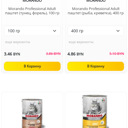
MORANDO
MORANDO
Morando Professional Adult
Morando Professional Adult
паштет (тунец, форель), 100 гр
паштет (рыба, креветка), 400 гр
еще варианты
еще варианты
3.46
3.86 BYN
4.86
5.10 BYN
BYN
BYN
В Корзину
В Корзину