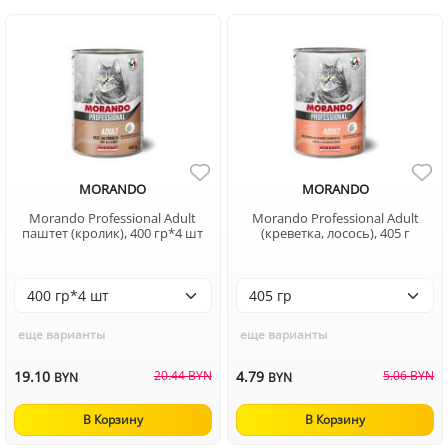
MORANDO
MORANDO
Morando Professional Adult
Morando Professional Adult
паштет (кролик), 400 гр*4 шт
(креветка, лосось), 405 г
еще варианты
еще варианты
19.10
20.44 BYN
4.79
5.06 BYN
BYN
BYN
В Корзину
В Корзину