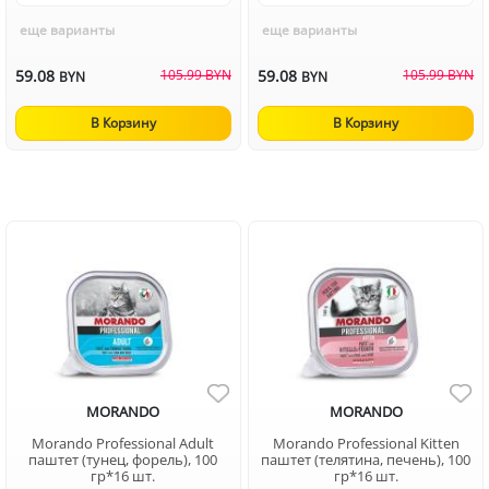
еще варианты
еще варианты
59.08
105.99 BYN
59.08
105.99 BYN
BYN
BYN
В Корзину
В Корзину
MORANDO
MORANDO
Morando Professional Adult
Morando Professional Kitten
паштет (тунец, форель), 100
паштет (телятина, печень), 100
гр*16 шт.
гр*16 шт.