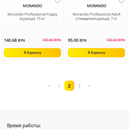
MORANDO
MORANDO
Morando Professional Puppy
Morando Professional Adult
(курица), 15 кг
(говядина/курица), 7 кг
140.68
165.80 BYN
95.00
100.20 BYN
BYN
BYN
В Корзину
В Корзину
<
1
2
3
>
Время работы: