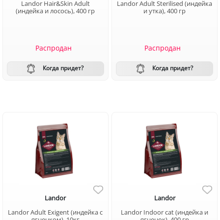
Landor Hair&Skin Adult
Landor Adult Sterilised (индейка
(индейка и лосось), 400 гр
и утка), 400 гр
Распродан
Распродан
Когда придет?
Когда придет?
Landor
Landor
Landor Adult Exigent (индейка с
Landor Indoоr cat (индейка и
ягненком), 10кг
ягненок), 400 гр